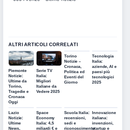
ALTRI ARTICOLI CORRELATI
Torino
Tecnologia
Notizie –
Italia:
Cronaca,
aziende, AI e
Piemonte
Serie TV
Politica ed
paesi più
Notizie:
Italia:
Eventi del
tecnologici
Ultime da
Migliori
Giorno
2025
Torino,
Italiane da
Tragedie e
Vedere 2025
Cronaca
Oggi
Lazio
Space
Scuola Italia:
Innovazione
Notizie:
Economy
recensioni,
italiana:
Ultime
Italia: 4,5
sedi e
invenzioni,
News,
miliardi € e
riconoscimento
startup e