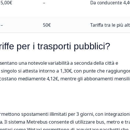
5,00€
–
Da conducente 4,4
–
50€
Tariffa tra le più al
riffe per i trasporti pubblici?
resentano una notevole variabilità a seconda della città e
o singolo si attesta intorno a 1,30€, con punte che raggiung
eri costano mediamente 4,12€, mentre gli abbonamenti mensili 
rmettono spostamenti illimitati per 3 giorni, con integrazion
ata. Il sistema Metrebus consente di utilizzare bus, metro e t
ementari come Wetaxi permettono di acquistare pacchetti che