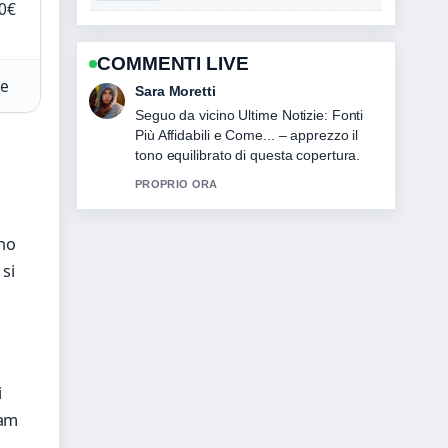
0€
COMMENTI LIVE
te
Giulia Rossi
Contesto utile su Tecnologia Italia:
aziende, AI e paesi più.... Per favore
continuate ad aggiornare questo live.
3 MIN FA
ono
si
i
ram