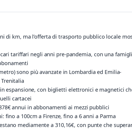
oni di km, ma l’offerta di trasporto pubblico locale mo
incari tariffari negli anni pre-pandemia, con una famigl
abbonamenti
metro) sono più avanzate in Lombardia ed Emilia-
Trenitalia
 in espansione, con biglietti elettronici e magnetici c
elli cartacei
 878€ annui in abbonamenti ai mezzi pubblici
i: fino a 100cm a Firenze, fino a 6 anni a Parma
ttestano mediamente a 310,16€, con punte che supera