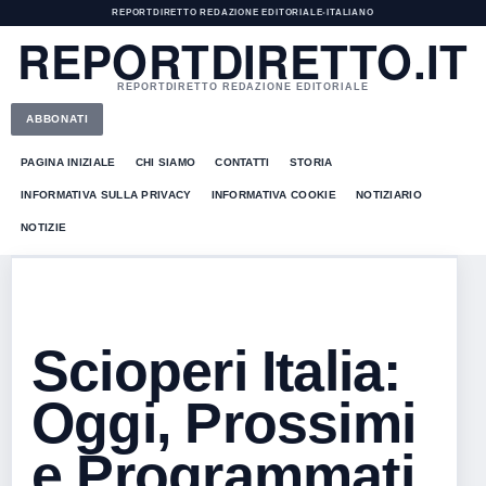
REPORTDIRETTO REDAZIONE EDITORIALE
•
ITALIANO
REPORTDIRETTO.IT
REPORTDIRETTO REDAZIONE EDITORIALE
ABBONATI
PAGINA INIZIALE
CHI SIAMO
CONTATTI
STORIA
INFORMATIVA SULLA PRIVACY
INFORMATIVA COOKIE
NOTIZIARIO
NOTIZIE
Scioperi Italia:
Oggi, Prossimi
e Programmati