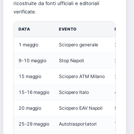
ricostruite da fonti ufficiali e editoriali
verificate.
DATA
EVENTO
DETTAGL
1 maggio
Sciopero generale
24 ore, 
9-10 maggio
Stop Napoli
24 ore, 
15 maggio
Sciopero ATM Milano
24 ore, 
15-16 maggio
Sciopero Italo
48 ore, 
20 maggio
Sciopero EAV Napoli
9-13, Fil
25-29 maggio
Autotrasportatori
Trasport