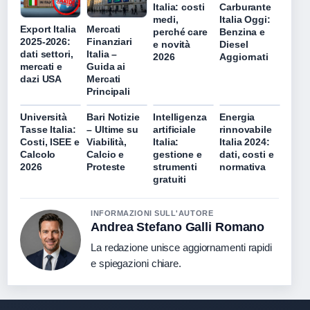
Italia: costi
Carburante
medi,
Italia Oggi:
Export Italia
Mercati
perché care
Benzina e
2025-2026:
Finanziari
e novità
Diesel
dati settori,
Italia –
2026
Aggiornati
mercati e
Guida ai
dazi USA
Mercati
Principali
Università
Bari Notizie
Intelligenza
Energia
Tasse Italia:
– Ultime su
artificiale
rinnovabile
Costi, ISEE e
Viabilità,
Italia:
Italia 2024:
Calcolo
Calcio e
gestione e
dati, costi e
2026
Proteste
strumenti
normativa
gratuiti
INFORMAZIONI SULL'AUTORE
Andrea Stefano Galli Romano
La redazione unisce aggiornamenti rapidi
e spiegazioni chiare.