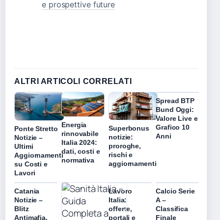
e prospettive future
ALTRI ARTICOLI CORRELATI
Spread BTP
Bund Oggi:
Valore Live e
Energia
Grafico 10
Superbonus
Ponte Stretto
rinnovabile
Anni
notizie:
Notizie –
Italia 2024:
proroghe,
Ultimi
dati, costi e
rischi e
Aggiornamenti
normativa
aggiornamenti
su Costi e
Lavori
Catania
Lavoro
Calcio Serie
Notizie –
Italia:
A –
Blitz
offerte,
Classifica
Antimafia,
portali e
Finale