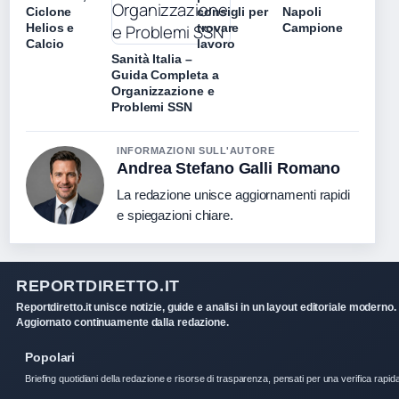
Ciclone
consigli per
Napoli
Helios e
trovare
Campione
Calcio
lavoro
Sanità Italia –
Guida Completa a
Organizzazione e
Problemi SSN
INFORMAZIONI SULL'AUTORE
Andrea Stefano Galli Romano
La redazione unisce aggiornamenti rapidi
e spiegazioni chiare.
REPORTDIRETTO.IT
Reportdiretto.it unisce notizie, guide e analisi in un layout editoriale moderno.
Aggiornato continuamente dalla redazione.
Popolari
Briefing quotidiani della redazione e risorse di trasparenza, pensati per una verifica rapid