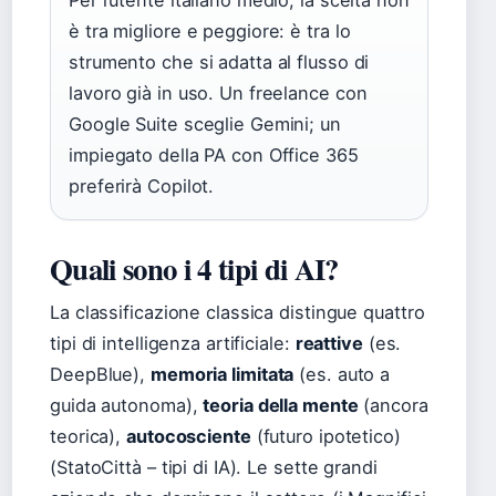
Per l’utente italiano medio, la scelta non
è tra migliore e peggiore: è tra lo
strumento che si adatta al flusso di
lavoro già in uso. Un freelance con
Google Suite sceglie Gemini; un
impiegato della PA con Office 365
preferirà Copilot.
Quali sono i 4 tipi di AI?
La classificazione classica distingue quattro
tipi di intelligenza artificiale:
reattive
(es.
DeepBlue),
memoria limitata
(es. auto a
guida autonoma),
teoria della mente
(ancora
teorica),
autocosciente
(futuro ipotetico)
(StatoCittà – tipi di IA). Le sette grandi