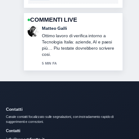
COMMENTI LIVE
Chiara Romano
Ottima analisi di Intelligenza artificiale
Italia: gestione e strumenti gratuiti. E la
sintesi piu chiara che abbia visto oggi.
7 MIN FA
Contatti
Canale contatti focalizzato sulle segnalazioni, con instradamento rapido di
suggerimenti e correzioni.
Contatti
info@reportdiretto.it