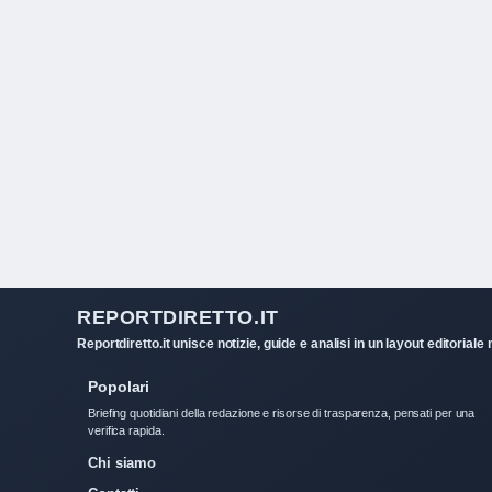
REPORTDIRETTO.IT
Reportdiretto.it unisce notizie, guide e analisi in un layout editori
Popolari
Briefing quotidiani della redazione e risorse di trasparenza, pensati per una
verifica rapida.
Chi siamo
Contatti