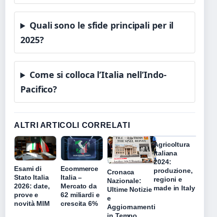
Quali sono le sfide principali per il
2025?
Come si colloca l’Italia nell’Indo-
Pacifico?
ALTRI ARTICOLI CORRELATI
Agricoltura
Italiana
2024:
Esami di
Ecommerce
produzione,
Cronaca
Stato Italia
Italia –
regioni e
Nazionale:
2026: date,
Mercato da
made in Italy
Ultime Notizie
prove e
62 miliardi e
e
novità MIM
crescita 6%
Aggiornamenti
in Tempo