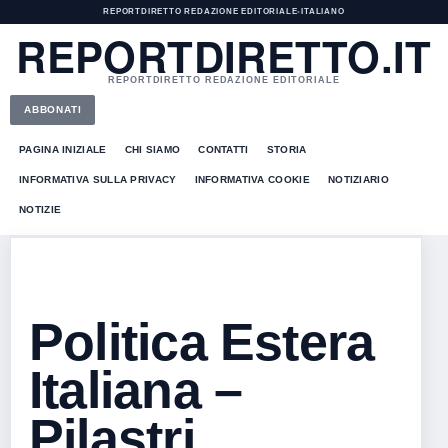
REPORTDIRETTO REDAZIONE EDITORIALE
•
ITALIANO
REPORTDIRETTO.IT
REPORTDIRETTO REDAZIONE EDITORIALE
ABBONATI
PAGINA INIZIALE
CHI SIAMO
CONTATTI
STORIA
INFORMATIVA SULLA PRIVACY
INFORMATIVA COOKIE
NOTIZIARIO
NOTIZIE
Politica Estera
Italiana –
Pilastri