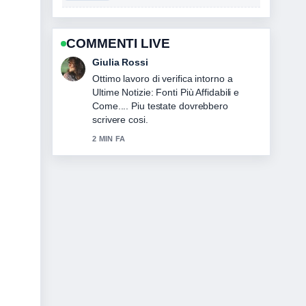
COMMENTI LIVE
Marco Bianchi
Ottima analisi di Tecnologia Italia:
aziende, AI e paesi più.... E la sintesi
piu chiara che abbia visto oggi.
4 MIN FA