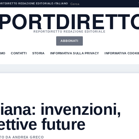
ORTDIRETTO REDAZIONE EDITORIALE
•
ITALIANO
PORTDIRETTO
REPORTDIRETTO REDAZIONE EDITORIALE
ABBONATI
AMO
CONTATTI
STORIA
INFORMATIVA SULLA PRIVACY
INFORMATIVA COOKI
iana: invenzioni,
ttive future
NATO DA ANDREA GRECO