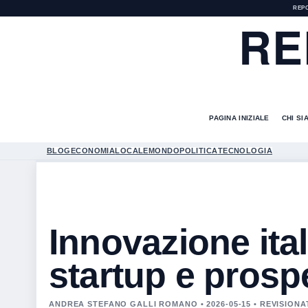
REP
RE
PAGINA INIZIALE
CHI SI
BLOG
ECONOMIA
LOCALE
MONDO
POLITICA
TECNOLOGIA
Innovazione ital
startup e prospe
ANDREA STEFANO GALLI ROMANO • 2026-05-15 • REVISIO