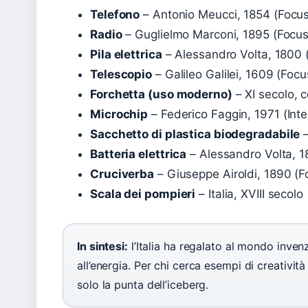
Telefono
– Antonio Meucci, 1854 (Focus
Radio
– Guglielmo Marconi, 1895 (Focus
Pila elettrica
– Alessandro Volta, 1800 
Telescopio
– Galileo Galilei, 1609 (Focu
Forchetta (uso moderno)
– XI secolo, c
Microchip
– Federico Faggin, 1971 (Int
Sacchetto di plastica biodegradabile
–
Batteria elettrica
– Alessandro Volta, 1
Cruciverba
– Giuseppe Airoldi, 1890 (F
Scala dei pompieri
– Italia, XVIII secolo
In sintesi:
l’Italia ha regalato al mondo inve
all’energia. Per chi cerca esempi di creatività
solo la punta dell’iceberg.