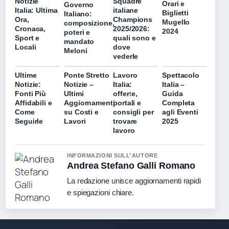
Notizie
Squadre
Orari e
Governo
Italia: Ultima
italiane
Biglietti
Italiano:
Ora,
Champions
Mugello
composizione,
Cronaca,
2025/2026:
2024
poteri e
Sport e
quali sono e
mandato
Locali
dove
Meloni
vederle
Ultime
Ponte Stretto
Lavoro
Spettacolo
Notizie:
Notizie –
Italia:
Italia –
Fonti Più
Ultimi
offerte,
Guida
Affidabili e
Aggiornamenti
portali e
Completa
Come
su Costi e
consigli per
agli Eventi
Seguirle
Lavori
trovare
2025
lavoro
INFORMAZIONI SULL'AUTORE
Andrea Stefano Galli Romano
La redazione unisce aggiornamenti rapidi
e spiegazioni chiare.