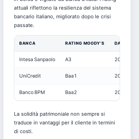
attuali riflettono la resilienza del sistema
bancario italiano, migliorato dopo le crisi
passate.
BANCA
RATING MOODY’S
DATA AGG
Intesa Sanpaolo
A3
2024
UniCredit
Baa1
2024
Banco BPM
Baa2
2024
La solidità patrimoniale non sempre si
traduce in vantaggi per il cliente in termini
di costi.