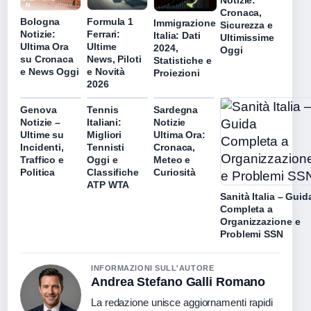
Cronaca,
Bologna
Formula 1
Immigrazione
Sicurezza e
Notizie:
Ferrari:
Italia: Dati
Ultimissime
Ultima Ora
Ultime
2024,
Oggi
su Cronaca
News, Piloti
Statistiche e
e News Oggi
e Novità
Proiezioni
2026
Genova
Tennis
Sardegna
Notizie –
Italiani:
Notizie
Ultime su
Migliori
Ultima Ora:
Incidenti,
Tennisti
Cronaca,
Traffico e
Oggi e
Meteo e
Politica
Classifiche
Curiosità
ATP WTA
Sanità Italia – Guid
Completa a
Organizzazione e
Problemi SSN
INFORMAZIONI SULL'AUTORE
Andrea Stefano Galli Romano
La redazione unisce aggiornamenti rapidi