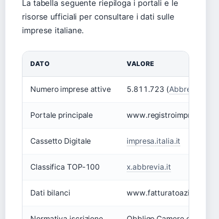
La tabella seguente riepiloga i portali e le
risorse ufficiali per consultare i dati sulle
imprese italiane.
DATO
VALORE
Numero imprese attive
5.811.723 (
Abbrevia X
)
Portale principale
www.registroimprese.it
Cassetto Digitale
impresa.italia.it
Classifica TOP-100
x.abbrevia.it
Dati bilanci
www.fatturatoazienda.it
Normativa iscrizione
Obbligo Camere di Comme