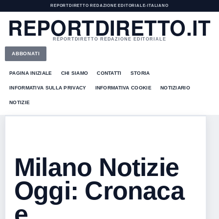
REPORTDIRETTO REDAZIONE EDITORIALE
•
ITALIANO
REPORTDIRETTO.IT
REPORTDIRETTO REDAZIONE EDITORIALE
ABBONATI
PAGINA INIZIALE
CHI SIAMO
CONTATTI
STORIA
INFORMATIVA SULLA PRIVACY
INFORMATIVA COOKIE
NOTIZIARIO
NOTIZIE
Milano Notizie
Oggi: Cronaca
e