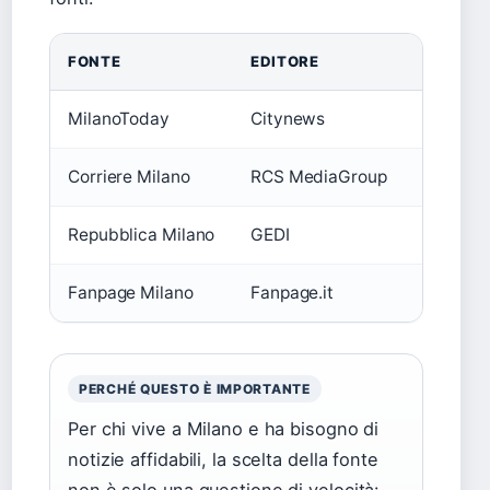
FONTE
EDITORE
COPERT
MilanoToday
Citynews
Cronaca 
Corriere Milano
RCS MediaGroup
News da
Repubblica Milano
GEDI
Approfon
Fanpage Milano
Fanpage.it
Cronaca
PERCHÉ QUESTO È IMPORTANTE
Per chi vive a Milano e ha bisogno di
notizie affidabili, la scelta della fonte