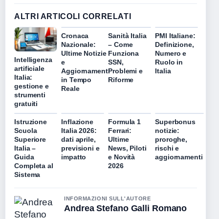
ALTRI ARTICOLI CORRELATI
Cronaca
Sanità Italia
PMI Italiane:
Nazionale:
– Come
Definizione,
Ultime Notizie
Funziona
Numero e
Intelligenza
e
SSN,
Ruolo in
artificiale
Aggiornamenti
Problemi e
Italia
Italia:
in Tempo
Riforme
gestione e
Reale
strumenti
gratuiti
Istruzione
Inflazione
Formula 1
Superbonus
Scuola
Italia 2026:
Ferrari:
notizie:
Superiore
dati aprile,
Ultime
proroghe,
Italia –
previsioni e
News, Piloti
rischi e
Guida
impatto
e Novità
aggiornamenti
Completa al
2026
Sistema
INFORMAZIONI SULL'AUTORE
Andrea Stefano Galli Romano