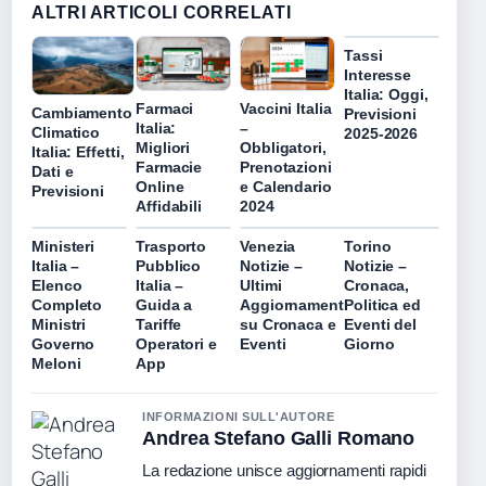
ALTRI ARTICOLI CORRELATI
Tassi
Interesse
Italia: Oggi,
Farmaci
Vaccini Italia
Cambiamento
Previsioni
Italia:
–
Climatico
2025-2026
Migliori
Obbligatori,
Italia: Effetti,
Farmacie
Prenotazioni
Dati e
Online
e Calendario
Previsioni
Affidabili
2024
Ministeri
Trasporto
Venezia
Torino
Italia –
Pubblico
Notizie –
Notizie –
Elenco
Italia –
Ultimi
Cronaca,
Completo
Guida a
Aggiornamenti
Politica ed
Ministri
Tariffe
su Cronaca e
Eventi del
Governo
Operatori e
Eventi
Giorno
Meloni
App
INFORMAZIONI SULL'AUTORE
Andrea Stefano Galli Romano
La redazione unisce aggiornamenti rapidi