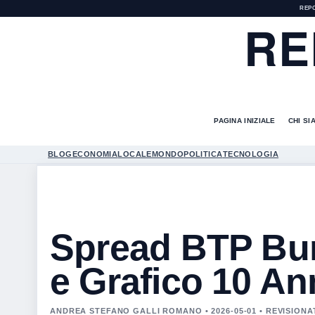
REP
RE
PAGINA INIZIALE
CHI SI
BLOG
ECONOMIA
LOCALE
MONDO
POLITICA
TECNOLOGIA
Spread BTP Bun
e Grafico 10 An
ANDREA STEFANO GALLI ROMANO • 2026-05-01 • REVISION