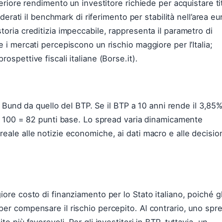
teriore rendimento un investitore richiede per acquistare tit
iderati il benchmark di riferimento per stabilità nell’area eu
toria creditizia impeccabile, rappresenta il parametro di
 i mercati percepiscono un rischio maggiore per l’Italia;
ospettive fiscali italiane (Borse.it).
el Bund da quello del BTP. Se il BTP a 10 anni rende il 3,85
 × 100 = 82 punti base. Lo spread varia dinamicamente
eale alle notizie economiche, ai dati macro e alle decisio
ore costo di finanziamento per lo Stato italiano, poiché gl
per compensare il rischio percepito. Al contrario, uno spr