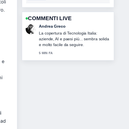
oli
ro.
COMMENTI LIVE
Sara Moretti
Ottimo lavoro di verifica intorno a
Intelligenza artificiale Italia: gestione e
strumenti gratuiti. Piu testate
dovrebbero scrivere cosi.
7 MIN FA
% e
ni
i
ead