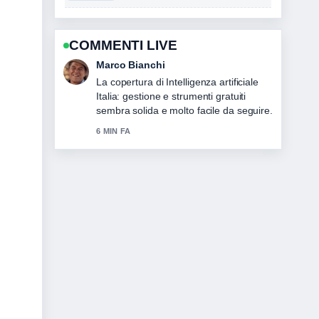
COMMENTI LIVE
Elena Ricci
Ottimo lavoro di verifica intorno a
Ultime Notizie: Fonti Più Affidabili e
Come.... Piu testate dovrebbero
scrivere cosi.
8 MIN FA