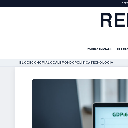
REP
RE
PAGINA INIZIALE
CHI SI
BLOG
ECONOMIA
LOCALE
MONDO
POLITICA
TECNOLOGIA