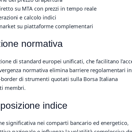
retto su MTA con prezzi in tempo reale
razioni e calcolo indici
market su piattaforme complementari
ione normativa
zione di standard europei unificati, che facilitano l’ac
 convergenza normativa elimina barriere regolamentari in
order di strumenti quotati sulla Borsa Italiana
ati membri.
mposizione indice
e significativa nei comparti bancario ed energetico,
ttiva nazionale e influenza la volatilità complessiva de