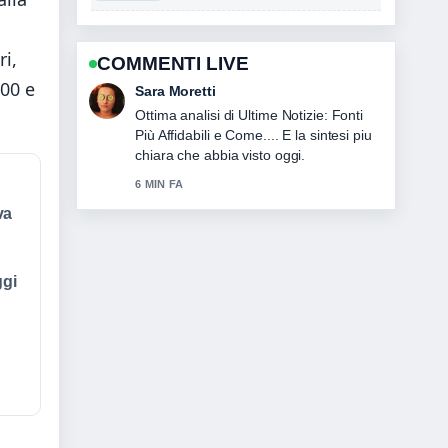
ri,
COMMENTI LIVE
800 e
Giulia Rossi
Seguo da vicino Tecnologia Italia:
aziende, AI e paesi più... – apprezzo il
tono equilibrato di questa copertura.
8 MIN FA
va
ggi
e