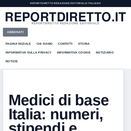
REPORTDIRETTO REDAZIONE EDITORIALE
•
ITALIANO
REPORTDIRETTO.IT
REPORTDIRETTO REDAZIONE EDITORIALE
ABBONATI
PAGINA INIZIALE
CHI SIAMO
CONTATTI
STORIA
INFORMATIVA SULLA PRIVACY
INFORMATIVA COOKIE
NOTIZIARIO
NOTIZIE
Medici di base
Italia: numeri,
stipendi e